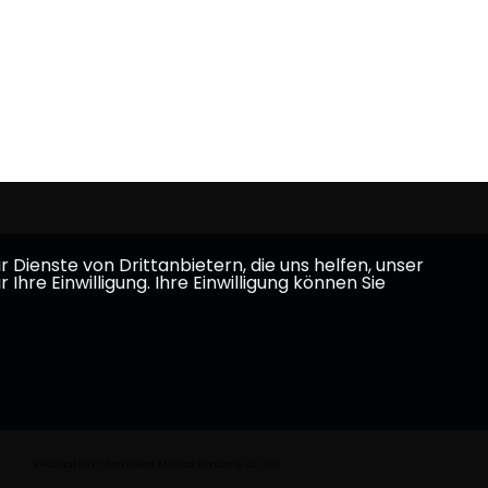
Dienste von Drittanbietern, die uns helfen, unser
e Einwilligung. Ihre Einwilligung können Sie
Realisation: Sharkness Media GmbH & Co. KG