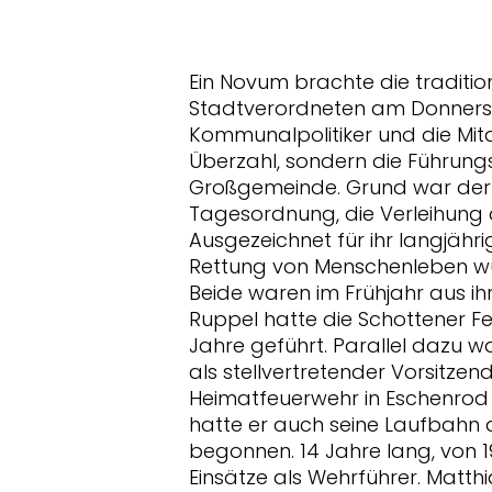
Ein Novum brachte die traditio
Stadtverordneten am Donnerstag
Kommunalpolitiker und die Mit
Überzahl, sondern die Führungs
Großgemeinde. Grund war der ei
Tagesordnung, die Verleihung d
Ausgezeichnet für ihr langjähr
Rettung von Menschenleben wu
Beide waren im Frühjahr aus i
Ruppel hatte die Schottener F
Jahre geführt. Parallel dazu wa
als stellvertretender Vorsitzend
Heimatfeuerwehr in Eschenrod 
hatte er auch seine Laufbahn a
begonnen. 14 Jahre lang, von 198
Einsätze als Wehrführer. Matth