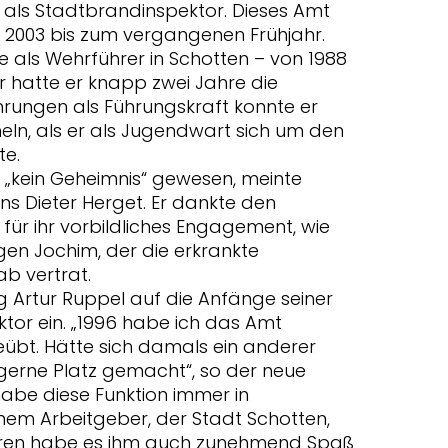
ls als Stadtbrandinspektor. Dieses Amt
n 2003 bis zum vergangenen Frühjahr.
als Wehrführer in Schotten – von 1988
r hatte er knapp zwei Jahre die
fahrungen als Führungskraft konnte er
eln, als er als Jugendwart sich um den
e.
ei „kein Geheimnis“ gewesen, meinte
s Dieter Herget. Er dankte den
ür ihr vorbildliches Engagement, wie
gen Jochim, der die erkrankte
b vertrat.
g Artur Ruppel auf die Anfänge seiner
ktor ein. „1996 habe ich das Amt
übt. Hätte sich damals ein anderer
gerne Platz gemacht“, so der neue
habe diese Funktion immer in
em Arbeitgeber, der Stadt Schotten,
ahren habe es ihm auch zunehmend Spaß