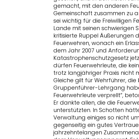
gemacht, mit den anderen Fe
Gemeinschaft zusammen zu arb
sei wichtig für die Freiwillige
Lande mit seinen schwierigen
kritisierte Ruppel Äußerungen 
Feuerwehren, wonach ein Erlas
dem Jahr 2007 und Anforderu
Katastrophenschutzgesetz jet
dürfen Feuerwehrleute, die ke
trotz langjähriger Praxis nicht
Gleiche gilt für Wehrführer, di
Gruppenführer-Lehrgang haben
Feuerwehrleute verprellt“, beto
Er dankte allen, die die Feuerw
unterstützten. In Schotten hätt
Verwaltung einiges so nicht u
gegenseitig ein gutes Vertrauen
jahrzehntelangen Zusammenarb