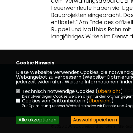
dem Verwaltungsapparat. Er lo
Feuerwehrleute haben viel Eige
Bauprojekten eingebracht. Das
entlastet.“ Am Ende des offizie
Ruppel und Matthias Rohn mit 
langjähriges Wirken im Dienst 
Cookie Hinweis
Diese Webseite verwendet Cookies, die notwendig s
Homepage CDU Schotten
Webangebot zu verbessern (Website-Optmierung). F
jederzeit widerrufen. Weitere Informationen finden
Impressum
Datenschutz
Kon
Technisch notwendige Cookies (
Übersicht
)
Die notwendigen Cookies werden allein für den ordnungsge
Cookies von Drittanbietern (
Übersicht
)
Zur Optimierung unserer Webseite binden wir Dienste und Ange
Alle akzeptieren
Auswahl speichern
©2026 CDU Stadtverband Schotten | Alle Rech