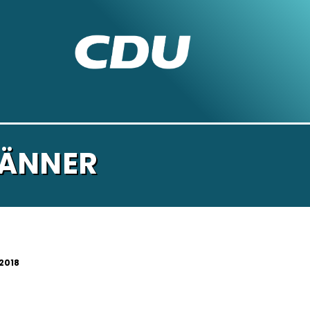
MÄNNER
.2018