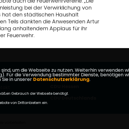
bte auch die Feuerwehrvereine. „Die
nleistung bei der Verwirklichung von
 hat den städtischen Haushalt
llen Teils dankten die Anwesenden Artur
lang anhaltendem Applaus für ihr
der Feuerwehr.
ind, um die Webseite zu nutzen. Weiterhin verwenden wir 
ür die Verwendung bestimmter Dienste, benötigen wir Ihr
CDU Kreisverband
 Sie in unserer
Datenschutzerklärung
.
Vogelsberg
CDU Hessen
takt
mäßen Gebrauch der Webseite benötigt.
CDU Deutschlands
bote von Drittanbietern ein.
te vorbehalten.