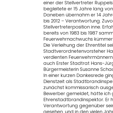
einer der Stellvertreter Ruppe
begleitete er 15 Jahre lang vo
Daneben übernahm er 14 Jahre 
bis 2012 – Verantwortung. Zuvo
Stellvertreterposition inne. Er
bereits von 1983 bis 1987 samm
Feuerwehrnachwuchs kümmert
Die Verleihung der Ehrentitel s
Stadtverordnetenvorsteher Han
verdienten Feuerwehrmännern f
auch Erster Stadtrat Hans-Jür
Bürgermeisterin Susanne Schaa
In einer kurzen Dankesrede gin
Dienstzeit als Stadtbrandinspe
zunächst kommissarisch ausge
Bewerber gemeldet, hätte ich 
Ehrenstadtbrandinspektor. Er 
Verantwortung gegenüber sein
gesehen, und in den vielen J