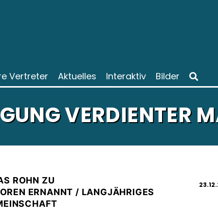
re Vertreter
Aktuelles
Interaktiv
Bilder
GUNG VERDIENTER 
AS ROHN ZU
23.12
OREN ERNANNT / LANGJÄHRIGES
EMEINSCHAFT