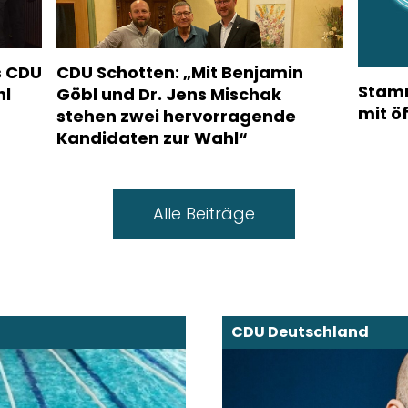
s CDU
CDU Schotten: „Mit Benjamin
Stamm
hl
Göbl und Dr. Jens Mischak
mit ö
stehen zwei hervorragende
Kandidaten zur Wahl“
Alle Beiträge
CDU Deutschland