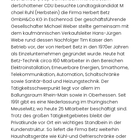
derSchottener CDU besuchte Landtagskandidat M
chael Ruhl (Herbstein) die Firma Herbert Betz
GmbH&Co KG in Eschenrod. Der geschäftsführende
Gesellschafter Michael Weber stellte gemeinsam mit
dem kaufmännischen Verkaufsleiter Hans-Jürgen
Webe rund dessen Nachfolger Tim Kaiser den
Betrieb vor, der von Herbert Betz in den 1970er Jahren
als Einzelunternehmen gegründet wurde. Heute hat
Betz-Technik circa 160 Mitarbeiter in den Bereichen
Elektroinstallation, Erneuerbare Energien, Smarthome,
Telekommunikation, Automation, Schaltschränke
sowie Sanitär-Bad und Heizungstechnik. Der
Tätigkeitsschwerpunkt liegt vor allem im
Ballungsraum Rhein-Main sowie in Oberhessen. Seit
1991 gibt es eine Niederlassung im thüringischen
Meuselwitz, wo heute 25 Mitarbeiter beschäftigt sind.
Trotz des großen Tätigkeitgebietes bleibt der
Privatkunde vor Ort ein wichtiges Standbein in der
Kundenstruktur. So liefert die Firma Betz weiterhin
Haushaltsgeräte wie Kühl-und Gefrierschränke oder