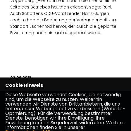
Vogelsberg. „Hier konnte ich auch die menschliche
Seite des Betriebes hautnah erleben“, sagte Ruhl.
Auch Schottens CDU-Vorsitzender Hans-Jürgen
Jochim hob die Bedeutung der Verbundenheit zum
Standort Eschenrod hervor, der durch die geplante
Erweiterung noch einmal ausgebaut werde.
02.09.2018
Cookie Hinweis
Diese Webseite verwendet Cookies, die notwendig
sind, um die Webseite zu nutzen. Weiterhin
Homepage CDU Schotten
verwenden wir Dienste von Drittanbietern, die uns
helfen, unser Webangebot zu verbessern (Website-
Optmierung). Für die Verwendung bestimmter
Impressum
Datenschutz
Kontakt
Dienste, benötigen wir Ihre Einwilligung. Ihre
Einwilligung können Sie jederzeit widerrufen. Weitere
Informationen finden Sie in unserer
CDU Kreisverband Vogelsberg