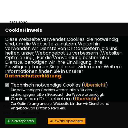
11.11.2020
Cookie Hinweis
Diese Webseite verwendet Cookies, die notwendig
sind, um die Webseite zu nutzen. Weiterhin
Homepage CDU Schotten
verwenden wir Dienste von Drittanbietern, die uns
helfen, unser Webangebot zu verbessern (Website-
Optmierung). Für die Verwendung bestimmter
Impressum
Datenschutz
Kontakt
Dienste, benötigen wir Ihre Einwilligung. Ihre
Einwilligung können Sie jederzeit widerrufen. Weitere
Informationen finden Sie in unserer
CDU Kreisverband Vogelsberg
Datenschutzerklärung
.
CDU Hessen
Technisch notwendige Cookies (
Übersicht
)
Die notwendigen Cookies werden allein für den
CDU Deutschlands
ordnungsgemäßen Gebrauch der Webseite benötigt.
Cookies von Drittanbietern (
Übersicht
)
Zur Optimierung unserer Webseite binden wir Dienste und
©2026 CDU Stadtverband
Angebote von Drittanbietern ein.
Schotten | Alle Rechte
vorbehalten.
Alle akzeptieren
Auswahl speichern