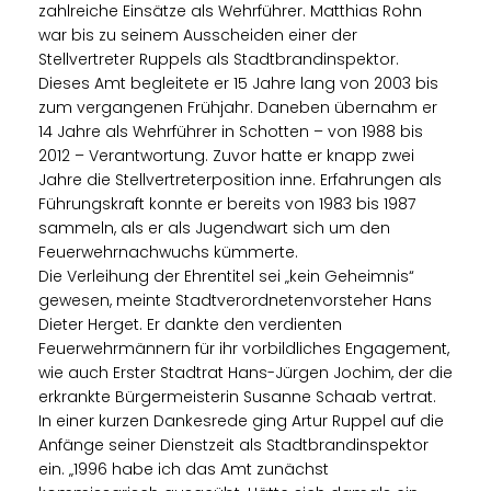
zahlreiche Einsätze als Wehrführer. Matthias Rohn
war bis zu seinem Ausscheiden einer der
Stellvertreter Ruppels als Stadtbrandinspektor.
Dieses Amt begleitete er 15 Jahre lang von 2003 bis
zum vergangenen Frühjahr. Daneben übernahm er
14 Jahre als Wehrführer in Schotten – von 1988 bis
2012 – Verantwortung. Zuvor hatte er knapp zwei
Jahre die Stellvertreterposition inne. Erfahrungen als
Führungskraft konnte er bereits von 1983 bis 1987
sammeln, als er als Jugendwart sich um den
Feuerwehrnachwuchs kümmerte.
Die Verleihung der Ehrentitel sei „kein Geheimnis“
gewesen, meinte Stadtverordnetenvorsteher Hans
Dieter Herget. Er dankte den verdienten
Feuerwehrmännern für ihr vorbildliches Engagement,
wie auch Erster Stadtrat Hans-Jürgen Jochim, der die
erkrankte Bürgermeisterin Susanne Schaab vertrat.
In einer kurzen Dankesrede ging Artur Ruppel auf die
Anfänge seiner Dienstzeit als Stadtbrandinspektor
ein. „1996 habe ich das Amt zunächst