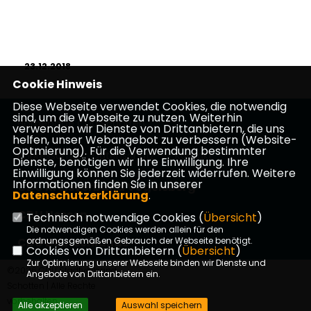
23.12.2018
Cookie Hinweis
Diese Webseite verwendet Cookies, die notwendig
sind, um die Webseite zu nutzen. Weiterhin
Homepage CDU Schotten
verwenden wir Dienste von Drittanbietern, die uns
helfen, unser Webangebot zu verbessern (Website-
Optmierung). Für die Verwendung bestimmter
Impressum
Datenschutz
Kontakt
Dienste, benötigen wir Ihre Einwilligung. Ihre
Einwilligung können Sie jederzeit widerrufen. Weitere
Informationen finden Sie in unserer
CDU Kreisverband Vogelsberg
Datenschutzerklärung
.
CDU Hessen
Technisch notwendige Cookies (
Übersicht
)
Die notwendigen Cookies werden allein für den
CDU Deutschlands
ordnungsgemäßen Gebrauch der Webseite benötigt.
Cookies von Drittanbietern (
Übersicht
)
Zur Optimierung unserer Webseite binden wir Dienste und
©2026 CDU Stadtverband
Angebote von Drittanbietern ein.
Schotten | Alle Rechte
vorbehalten.
Alle akzeptieren
Auswahl speichern